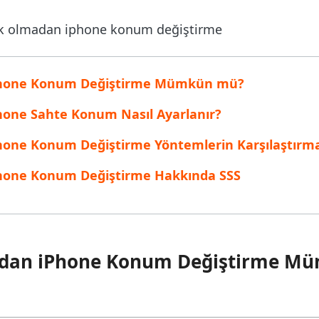
inen dosyaları kurtarın
Popüler
are AI Writer
Tenorshare AI Bypass
 Pro Uygulaması
 akıllı, daha hızlı, daha iyi yazın
AI içeriğini insan benzeri hale dönüştü
I ile ücretsiz temizleyin
iPhone Konum Değiştirme Mümkün mü?
hone Sahte Konum Nasıl Ayarlanır?
hone Konum Değiştirme Yöntemlerin Karşılaştırma
Phone Konum Değiştirme Hakkında SSS
madan iPhone Konum Değiştirme M