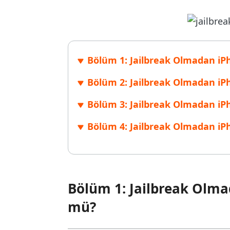
Windows'ta silinen dosyaları kurtarın
Mac'te sil
Ücretsiz
PixPretty AI Fotoğraf Düzenleyici
Tenorsh
Android için UltData Uygulaması
Cleanup
Ücretsiz Online AI Fotoğraf Düzenleme Aracı
AI ile daha
Tüm Ürünleri İncele
Android verilerini PC olmadan kurtarın
iPhone'u A
Bölüm 1: Jailbreak Olmadan 
Bölüm 2: Jailbreak Olmadan iP
Bölüm 3: Jailbreak Olmadan iP
Bölüm 4: Jailbreak Olmadan i
Bölüm 1: Jailbreak Ol
mü?