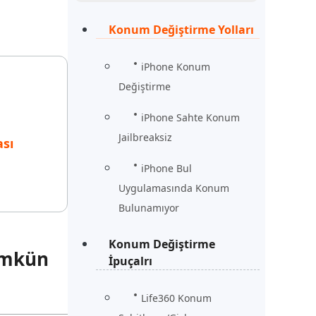
Şimdi İzle
Başlayın
Konum Değiştirme Yolları
rün
Daha Fazla Faydalı İpuçları
Daha Fazla Faydalı İpuçları
iPhone Konum
Değiştirme
iPhone Sahte Konum
Jailbreaksiz
sı
iPhone Bul
Uygulamasında Konum
Bulunamıyor
Konum Değiştirme
ümkün
İpuçalrı
Life360 Konum