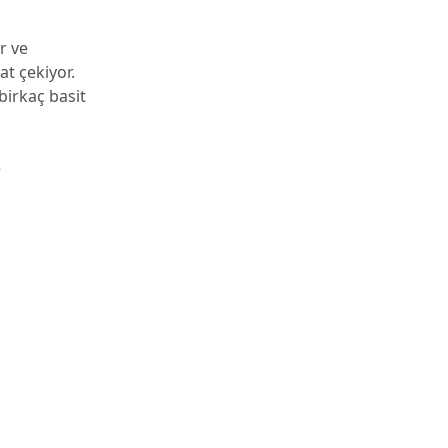
r ve
at çekiyor.
birkaç basit
e