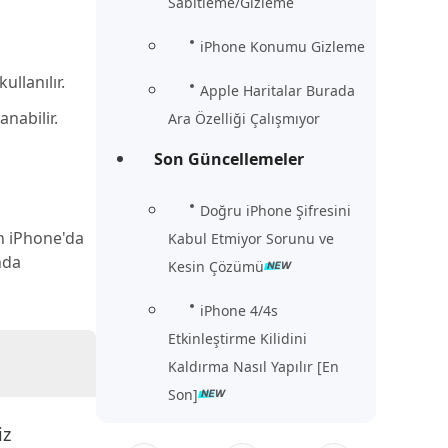
Sabitleme/Gizleme
iPhone Konumu Gizleme
llanılır.
Apple Haritalar Burada
anabilir.
Ara Özelliği Çalışmıyor
Son Güncellemeler
Doğru iPhone Şifresini
an iPhone'da
Kabul Etmiyor Sorunu ve
nda
Kesin Çözümü
iPhone 4/4s
Etkinleştirme Kilidini
Kaldırma Nasıl Yapılır [En
Son]
iz