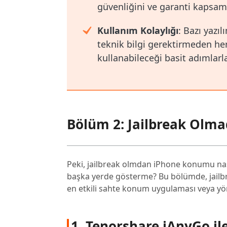
güvenliğini ve garanti kapsamı
Kullanım Kolaylığı
: Bazı yazıl
teknik bilgi gerektirmeden he
kullanabileceği basit adımlarla 
Bölüm 2: Jailbreak Olm
Peki, jailbreak olmdan iPhone konumu nası
başka yerde gösterme? Bu bölümde, jailb
en etkili sahte konum uygulaması veya yön
1. Tenorshare iAnyGo i