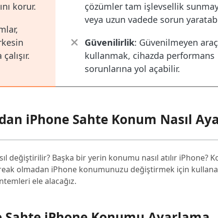
nı korur.
çözümler tam işlevsellik sunmay
veya uzun vadede sorun yaratabil
ımlar,
rkesin
Güvenilirlik
: Güvenilmeyen araç
çalışır.
kullanmak, cihazda performans
sorunlarına yol açabilir.
adan iPhone Sahte Konum Nasıl Aya
l değiştirilir? Başka bir yerin konumu nasıl atılır iPhone? 
reak olmadan iPhone konumunuzu değiştirmek için kullanab
temleri ele alacağız.
le Sahte iPhone Konumu Ayarlama