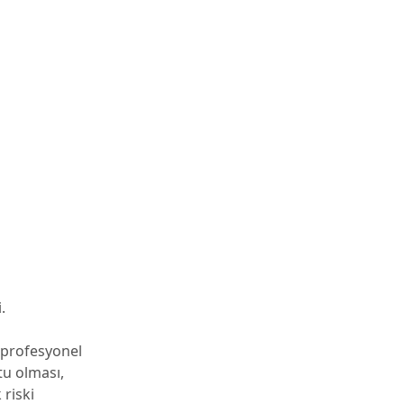
.
 profesyonel
tu olması,
 riski