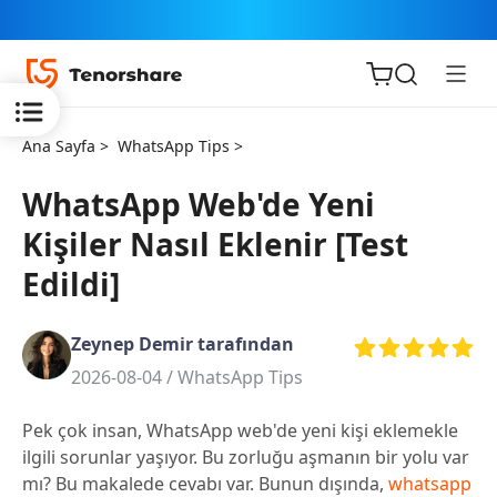
Ana Sayfa >
WhatsApp Tips >
WhatsApp Web'de Yeni
Kişiler Nasıl Eklenir [Test
iOS için
Edildi]
ReiBoot
Zeynep Demir tarafından
Tenorshare
Yeni
2026-08-04 /
WhatsApp Tips
PDNob
Pek çok insan, WhatsApp web'de yeni kişi eklemekle
iAnyGo
ilgili sorunlar yaşıyor. Bu zorluğu aşmanın bir yolu var
mı? Bu makalede cevabı var. Bunun dışında,
whatsapp