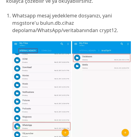
kolayca çözebilir ve ya okuyabilirsiniz.
Whatsapp mesaj yedekleme dosyanızı, yani
msgstore'u bulun.db.cihaz
depolama/WhatsApp/veritabanından crypt12.