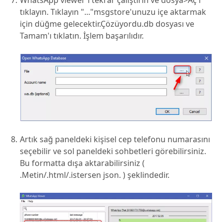
WhatsApp viewer'ı tekrar çalıştırın ve dosya>Aç'ı
tıklayın. Tıklayın "..."msgstore'unuzu içe aktarmak
için düğme gelecektir.Çözüyordu.db dosyası ve
Tamam'ı tıklatın. İşlem başarılıdır.
Artık sağ paneldeki kişisel cep telefonu numarasını
seçebilir ve sol paneldeki sohbetleri görebilirsiniz.
Bu formatta dışa aktarabilirsiniz (
.Metin/.html/.istersen json. ) şeklindedir.