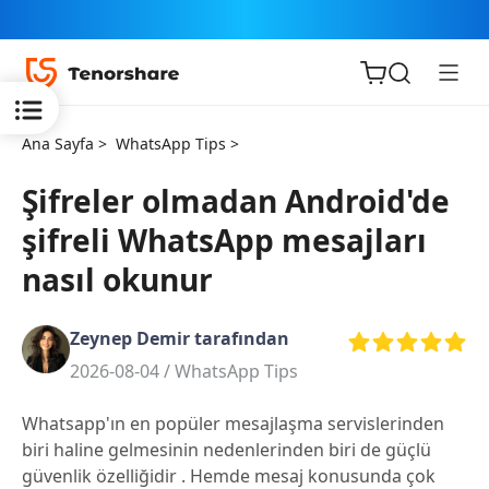
Ana Sayfa >
WhatsApp Tips >
Şifreler olmadan Android'de
şifreli WhatsApp mesajları
iOS için
nasıl okunur
ReiBoot
Zeynep Demir tarafından
Tenorshare
Yeni
2026-08-04 /
WhatsApp Tips
PDNob
Whatsapp'ın en popüler mesajlaşma servislerinden
iAnyGo
biri haline gelmesinin nedenlerinden biri de güçlü
güvenlik özelliğidir . Hemde mesaj konusunda çok