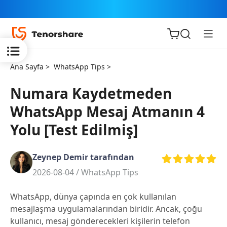
Ana Sayfa >
WhatsApp Tips >
Numara Kaydetmeden
WhatsApp Mesaj Atmanın 4
iOS için
Yolu [Test Edilmiş]
ReiBoot
Zeynep Demir tarafından
Tenorshare
Yeni
2026-08-04 /
WhatsApp Tips
PDNob
WhatsApp, dünya çapında en çok kullanılan
iAnyGo
mesajlaşma uygulamalarından biridir. Ancak, çoğu
kullanıcı, mesaj gönderecekleri kişilerin telefon