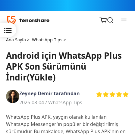
Ana Sayfa >
WhatsApp Tips >
Android için WhatsApp Plus
APK Son Sürümünü
iOS için
İndir(Yükle)
ReiBoot
Zeynep Demir tarafından
Tenorshare
Yeni
2026-08-04 /
WhatsApp Tips
PDNob
WhatsApp Plus APK, yaygın olarak kullanılan
iAnyGo
WhatsApp Messenger'ın popüler bir değiştirilmiş
sürümüdür. Bu makalede, WhatsApp Plus APK'nın en