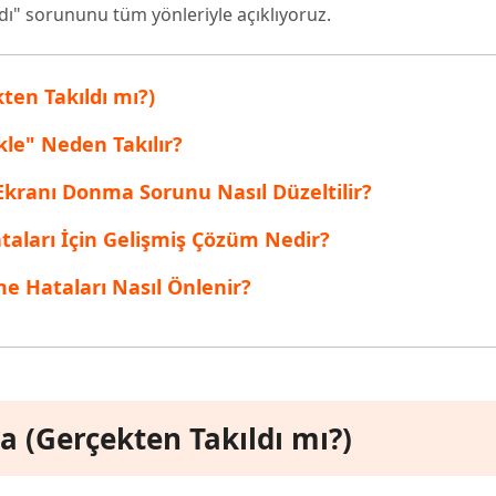
ldı" sorununu tüm yönleriyle açıklıyoruz.
inen dosyaları kurtarın
Popüler
are AI Writer
Tenorshare AI Bypass
 Pro Uygulaması
 akıllı, daha hızlı, daha iyi yazın
AI içeriğini insan benzeri hale dönüştü
I ile ücretsiz temizleyin
ten Takıldı mı?)
kle" Neden Takılır?
Ekranı Donma Sorunu Nasıl Düzeltilir?
taları İçin Gelişmiş Çözüm Nedir?
e Hataları Nasıl Önlenir?
a (Gerçekten Takıldı mı?)