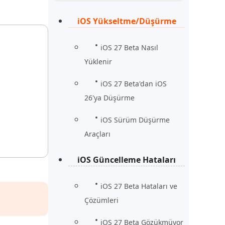
Şimdi İzle
Başlayın
iOS Yükseltme/Düşürme
rün
Daha Fazla Faydalı İpuçları
Daha Fazla Faydalı İpuçları
iOS 27 Beta Nasıl
Yüklenir
iOS 27 Beta'dan iOS
26'ya Düşürme
iOS Sürüm Düşürme
Araçları
iOS Güncelleme Hataları
iOS 27 Beta Hataları ve
Çözümleri
iOS 27 Beta Gözükmüyor