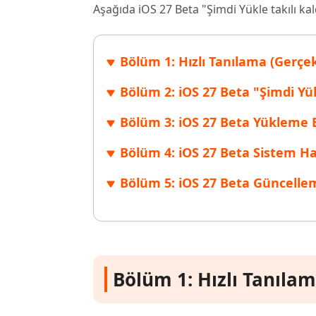
Aşağıda iOS 27 Beta "Şimdi Yükle takılı ka
Windows'ta silinen dosyaları kurtarın
Mac'te sil
Ücretsiz
PixPretty AI Fotoğraf Düzenleyici
Tenorsh
Android için UltData Uygulaması
Cleanup
Ücretsiz Online AI Fotoğraf Düzenleme Aracı
AI ile daha
Tüm Ürünleri İncele
Android verilerini PC olmadan kurtarın
iPhone'u A
Bölüm 1: Hızlı Tanılama (Gerçek
Bölüm 2: iOS 27 Beta "Şimdi Yü
Bölüm 3: iOS 27 Beta Yükleme 
Bölüm 4: iOS 27 Beta Sistem Ha
Bölüm 5: iOS 27 Beta Güncellem
Bölüm 1: Hızlı Tanılam