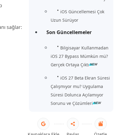
p
iOS Güncellemesi Çok
Uzun Sürüyor
nı sağlar:
Son Güncellemeler
Bilgisayar Kullanmadan
iOS 27 Bypass Mümkün mü?
Gerçek Ortaya Çıktı
iOS 27 Beta Ekran Süresi
Çalışmıyor mu? Uygulama
Süresi Dolunca Açılamıyor
Sorunu ve Çözümleri
Kaynaklara Ekle
Paylaş
Özetle