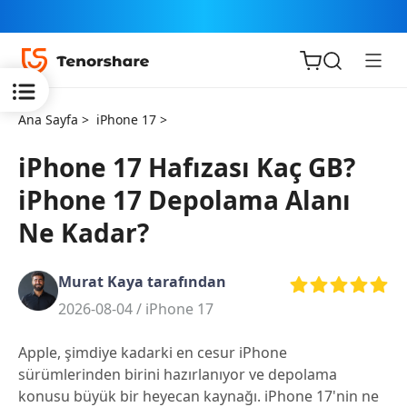
Ana Sayfa >
iPhone 17 >
iPhone 17 Hafızası Kaç GB?
iPhone 17 Depolama Alanı
iOS için
Ne Kadar?
ReiBoot
Murat Kaya tarafından
Tenorshare
Yeni
2026-08-04 /
iPhone 17
PDNob
Apple, şimdiye kadarki en cesur iPhone
iAnyGo
sürümlerinden birini hazırlanıyor ve depolama
konusu büyük bir heyecan kaynağı. iPhone 17'nin ne