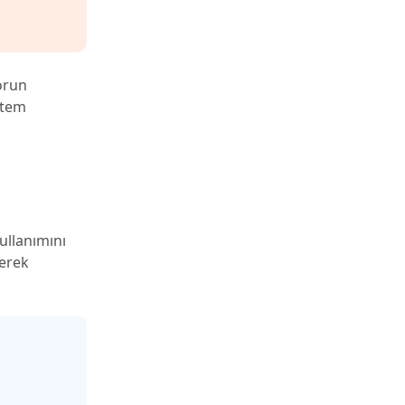
orun
istem
ullanımını
terek