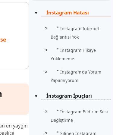
Şimdi İzle
Başlayın
İnstagram Hatası
rün
Daha Fazla Faydalı İpuçları
Daha Fazla Faydalı İpuçları
Instagram Internet
Bağlantısı Yok
rse
İnstagram Hikaye
Yüklememe
İnstagram'da Yorum
Yapamıyorum
n
İnstagram İpuçları
Instagram Bildirim Sesi
Değiştirme
an en yaygın
başlıca
Silinen Instagram