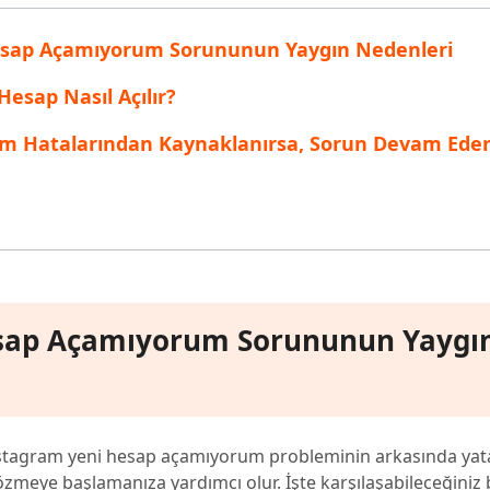
inen dosyaları kurtarın
Popüler
esap Açamıyorum Sorununun Yaygın Nedenleri
are AI Writer
Tenorshare AI Bypass
 Pro Uygulaması
 akıllı, daha hızlı, daha iyi yazın
AI içeriğini insan benzeri hale dönüştü
I ile ücretsiz temizleyin
esap Nasıl Açılır?
em Hatalarından Kaynaklanırsa, Sorun Devam Ede
esap Açamıyorum Sorununun Yaygı
tagram yeni hesap açamıyorum probleminin arkasında yat
meye başlamanıza yardımcı olur. İşte karşılaşabileceğiniz 