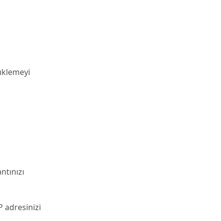
üklemeyi
ntınızı
P adresinizi