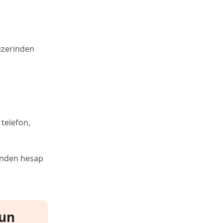
 üzerinden
 telefon,
rinden hesap
run