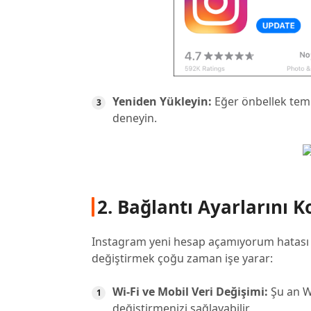
Yeniden Yükleyin:
Eğer önbellek tem
deneyin.
2. Bağlantı Ayarlarını 
Instagram yeni hesap açamıyorum hatası ge
değiştirmek çoğu zaman işe yarar:
Wi-Fi ve Mobil Veri Değişimi:
Şu an Wi
değiştirmenizi sağlayabilir.