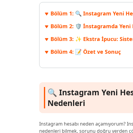
Windows'ta silinen dosyaları kurtarın
Mac'te sil
Ücretsiz
Bölüm 1: 🔍 Instagram Yeni H
PixPretty AI Fotoğraf Düzenleyici
Tenorsh
Android için UltData Uygulaması
Cleanup
Ücretsiz Online AI Fotoğraf Düzenleme Aracı
AI ile daha
Tüm Ürünleri İncele
Android verilerini PC olmadan kurtarın
iPhone'u A
Bölüm 2: 🛡️ İnstagramda Yeni H
Bölüm 3: ✨ Ekstra İpucu: Sist
Bölüm 4: 📝 Özet ve Sonuç
🔍 Instagram Yeni H
Nedenleri
Instagram hesabı neden açamıyorum? Ins
nedenleri bilmek, sorunu doğru yerden çöz