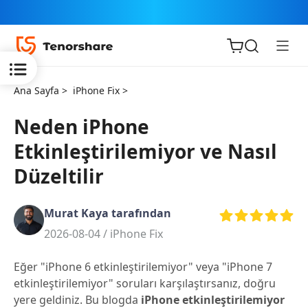
Ana Sayfa >
iPhone Fix >
Neden iPhone
Etkinleştirilemiyor ve Nasıl
iOS için
Düzeltilir
ReiBoot
Murat Kaya tarafından
Tenorshare
Yeni
2026-08-04 /
iPhone Fix
PDNob
Eğer "iPhone 6 etkinleştirilemiyor" veya "iPhone 7
iAnyGo
etkinleştirilemiyor" soruları karşılaştırsanız, doğru
yere geldiniz. Bu blogda
iPhone etkinleştirilemiyor