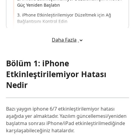
Güç Yeniden Başlatın
3. iPhone Etkinleştirilemiyor Düzeltmek için Ağ
Bağlantısını Kontrol Edin
4. iPhone Etkinleştirilemiyor Düzeltmek için SIM
Durumunu Kilit/Akil Edin
Daha Fazla
5. iPhone Etkinleştirilemiyor Düzeltmek için iTunes
Kullanın
Bölüm 1: iPhone
6. iPhone Etkinleştirilemiyor Düzeltmek için
Kurtarma Modunu Kullanın[100% Çalışır]
Etkinleştirilemiyor Hatası
Bölüm 4: Önceki Sahibi Olmadan
Nedir
Etkinleştireme Kilidini Kaldırma
Bazı yaygın iphone 6/7 etkinleştirilemiyor hatası
aşağıda yer almaktadır. Yazılım güncellemesi/yeniden
başlatma sonrası iPhone/iPad etkinleştirilmediğinde
karşılaşabileceğiniz hatalardır.