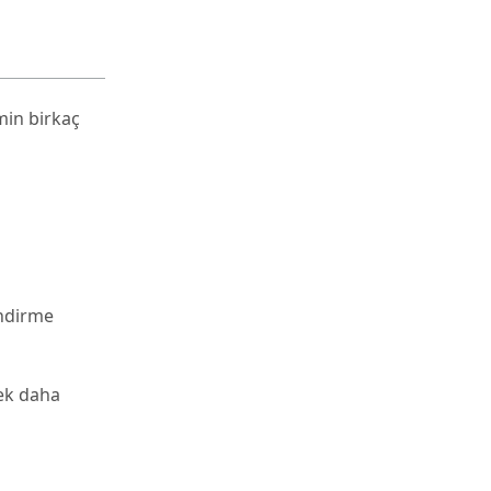
min birkaç
indirme
mek daha