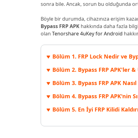
sonra bile. Ancak, sorun bu olduğunda orta
Windows'ta silinen dosyaları kurtarın
Mac'te sil
Ücretsiz
PixPretty AI Fotoğraf Düzenleyici
Tenorsh
Android için UltData Uygulaması
Cleanup
Böyle bir durumda, cihazınıza erişim kaza
Ücretsiz Online AI Fotoğraf Düzenleme Aracı
AI ile daha
Tüm Ürünleri İncele
Android verilerini PC olmadan kurtarın
iPhone'u A
Bypass FRP APK
hakkında daha fazla bilg
olan
Tenorshare 4uKey for Android
hakkın
Bölüm 1. FRP Lock Nedir ve By
Bölüm 2. Bypass FRP APK'ler & 
Bölüm 3. Bypass FRP APK Nasıl K
Bölüm 4. Bypass FRP APK'nin Sın
Bölüm 5. En İyi FRP Kilidi Kald