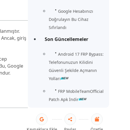
Google Hesabınızı
Doğrulayın Bu Cihaz
Sıfırlandı
lanmıştır.
Ancak, giriş
Son Güncellemeler
Android 17 FRP Bypass:
 cep
Telefonunuzun Kilidini
 Bu, Google
Güvenli Şekilde Açmanın
ndur.
Yolları
FRP MobileTeamOfficial
Patch Apk İndir
Kaynaklara Ekle
Paylaş
Özetle