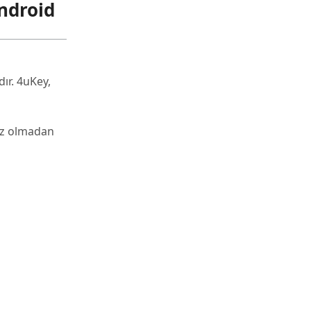
ndroid
dır. 4uKey,
niz olmadan