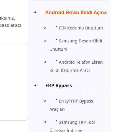
Şimdi İzle
Başlayın
Android Ekran Kilidi Açma
ksınız.
rün
Daha Fazla Faydalı İpuçları
pass aracı
Daha Fazla Faydalı İpuçları
PIN Kodumu Unuttum
Samsung Desen Kilidi
Unuttum
Android Telefon Ekran
Kilidi Kaldırma Aracı
FRP Bypass
En İyi FRP Bypass
Araçları
Samsung FRP Tool
Ücretsiz İndirme