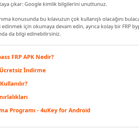
ya çıkar: Google kimlik bilgilerini unuttunuz.
inen dosyaları kurtarın
Popüler
are AI Writer
Tenorshare AI Bypass
 Pro Uygulaması
nıma konusunda bu kılavuzun çok kullanışlı olacağını bulaca
 akıllı, daha hızlı, daha iyi yazın
AI içeriğini insan benzeri hale dönüştü
I ile ücretsiz temizleyin
i edinmek için okumaya devam edin, ayrıca kolay bir FRP by
da da bilgi edinebilirsiniz.
pass FRP APK Nedir?
Ücretsiz İndirme
ullanılır?
ırlalıkları
ırma Programı - 4uKey for Android