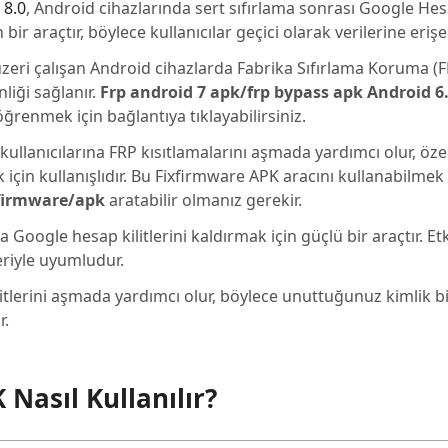
 8.0
, Android cihazlarında sert sıfırlama sonrası Google He
ir araçtır, böylece kullanıcılar geçici olarak verilerine erişeb
üzeri çalışan Android cihazlarda Fabrika Sıfırlama Koruma (
liği sağlanır.
Frp android 7 apk/frp bypass apk Android 6.
öğrenmek için bağlantıya tıklayabilirsiniz.
kullanıcılarına FRP kısıtlamalarını aşmada yardımcı olur, özel
 için kullanışlıdır. Bu Fixfirmware APK aracını kullanabilmek 
xfirmware/apk
aratabilir olmanız gerekir.
Google hesap kilitlerini kaldırmak için güçlü bir araçtır. Etki
eriyle uyumludur.
litlerini aşmada yardımcı olur, böylece unuttuğunuz kimlik bi
r.
Nasıl Kullanılır?