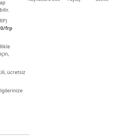
sap
ilir.
FRP)
0/frp
likle
için,
li, ücretsiz
lgilerinize