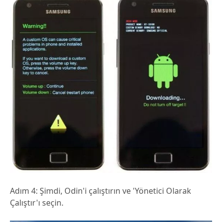
Adım 4: Şimdi, Odin'i çalıştırın ve 'Yönetici Olarak
Çalıştır'ı seçin.