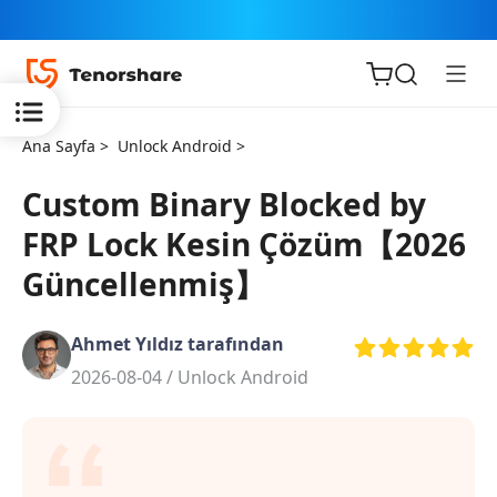
Ana Sayfa >
Unlock Android >
Custom Binary Blocked by
FRP Lock Kesin Çözüm【2026
iOS için
Güncellenmiş】
ReiBoot
Ahmet Yıldız tarafından
Tenorshare
Yeni
2026-08-04 /
Unlock Android
PDNob
iAnyGo