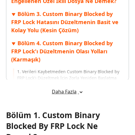
Engellenen Özel İkili Dosya Ne Demek?
Bölüm 3. Custom Binary Blocked by
FRP Lock Hatasını Düzeltmenin Basit ve
Kolay Yolu (Kesin Çözüm)
Bölüm 4. Custom Binary Blocked by
FRP Lock'ı Düzeltmenin Olası Yolları
(Karmaşık)
1. Verileri Kaybetmeden Custom Binary Blocked by
FRP Lock'ı Düzeltmek İçin Zorla Yeniden Başlatma
2. Kurtarma Modunda Bilgisayar Olmadan Custom
Daha Fazla
Binary Blocked by FRP Lock'ı Düzeltmek
3. Odin ile Stok Yazılımını Flashlayarak Custom
Binary Blocked By FRP Lock'ı Düzeltmek
Bölüm 1. Custom Binary
Blocked By FRP Lock Ne