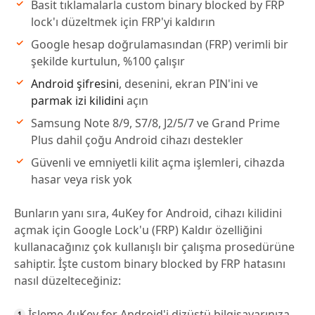
Basit tıklamalarla custom binary blocked by FRP
lock'ı düzeltmek için FRP'yi kaldırın
Google hesap doğrulamasından (FRP) verimli bir
şekilde kurtulun, %100 çalışır
Android şifresini
, desenini, ekran PIN'ini ve
parmak izi kilidini
açın
Samsung Note 8/9, S7/8, J2/5/7 ve Grand Prime
Plus dahil çoğu Android cihazı destekler
Güvenli ve emniyetli kilit açma işlemleri, cihazda
hasar veya risk yok
Bunların yanı sıra, 4uKey for Android, cihazı kilidini
açmak için Google Lock'u (FRP) Kaldır özelliğini
kullanacağınız çok kullanışlı bir çalışma prosedürüne
sahiptir. İşte custom binary blocked by FRP hatasını
nasıl düzelteceğiniz:
İşleme 4uKey for Android'i dizüstü bilgisayarınıza