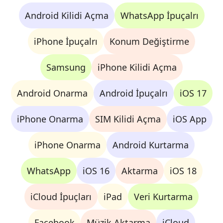
Android Kilidi Açma
WhatsApp İpuçalrı
iPhone İpuçalrı
Konum Değiştirme
Samsung
iPhone Kilidi Açma
Android Onarma
Android İpuçalrı
iOS 17
iPhone Onarma
SIM Kilidi Açma
iOS App
iPhone Onarma
Android Kurtarma
WhatsApp
iOS 16
Aktarma
iOS 18
iCloud İpuçları
iPad
Veri Kurtarma
Facebook
Müzik Aktarma
iCloud