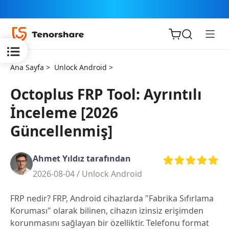
Ana Sayfa >
Unlock Android >
Octoplus FRP Tool: Ayrıntılı
İnceleme [2026
iOS için
Güncellenmiş]
ReiBoot
Ahmet Yıldız tarafından
Tenorshare
Yeni
2026-08-04 /
Unlock Android
PDNob
FRP nedir? FRP, Android cihazlarda "Fabrika Sıfırlama
iAnyGo
Koruması" olarak bilinen, cihazın izinsiz erişimden
korunmasını sağlayan bir özelliktir. Telefonu format