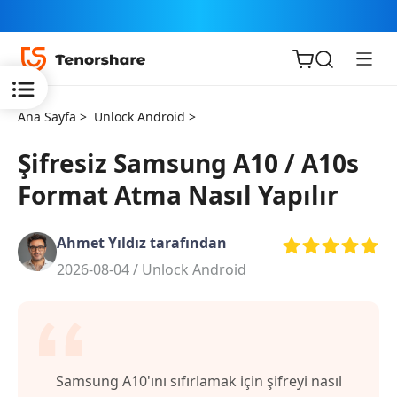
Ana Sayfa >
Unlock Android >
Şifresiz Samsung A10 / A10s
Format Atma Nasıl Yapılır
iOS için
ReiBoot
Ahmet Yıldız tarafından
2026-08-04 /
Unlock Android
Tenorshare
Yeni
PDNob
iAnyGo
Samsung A10'ını sıfırlamak için şifreyi nasıl