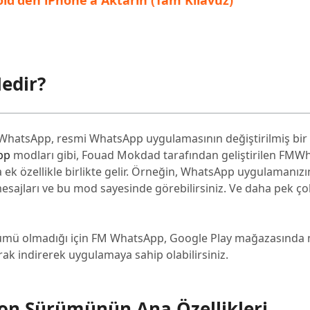
id'den iPhone'a Aktarın (Tam Kılavuz)
edir?
 WhatsApp, resmi WhatsApp uygulamasının değiştirilmiş bir
pp
modları gibi, Fouad Mokdad tarafından geliştirilen FMW
ek özellikle birlikte gelir. Örneğin, WhatsApp uygulamanızı
 mesajları ve bu mod sayesinde görebilirsiniz. Ve daha pek ço
rümü olmadığı için FM WhatsApp, Google Play mağazasında
rak indirerek uygulamaya sahip olabilirsiniz.
n Sürümünün Ana Özellikleri