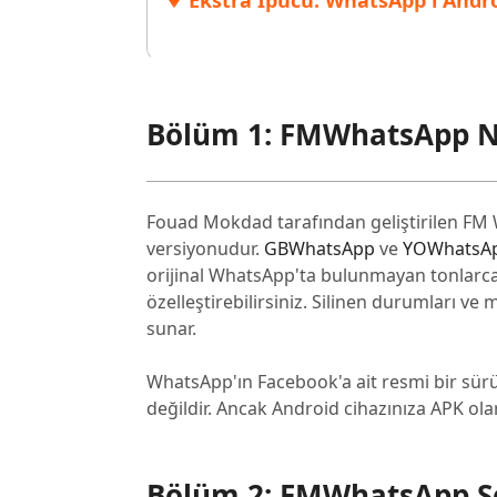
Ekstra İpucu: WhatsApp'ı Andro
Bölüm 1: FMWhatsApp N
Fouad Mokdad tarafından geliştirilen FM
versiyonudur.
GBWhatsApp
ve
YOWhatsA
orijinal WhatsApp'ta bulunmayan tonlarca 
özelleştirebilirsiniz. Silinen durumları ve
sunar.
WhatsApp'ın Facebook'a ait resmi bir sü
değildir. Ancak Android cihazınıza APK ola
Bölüm 2: FMWhatsApp So