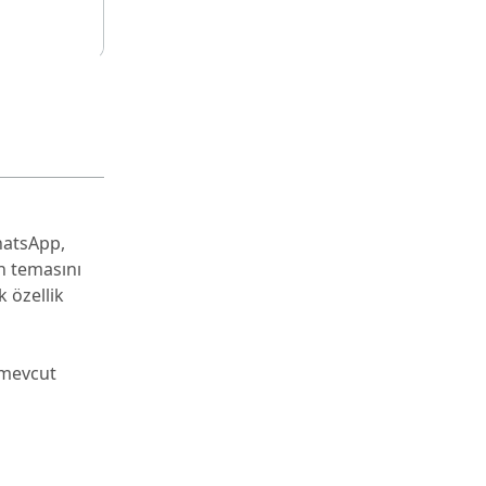
hatsApp,
n temasını
k özellik
 mevcut