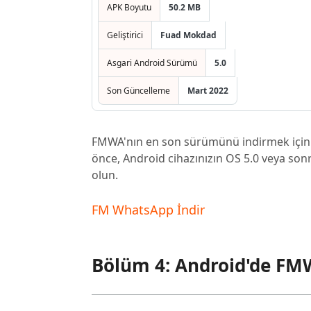
APK Boyutu
50.2 MB
Geliştirici
Fuad Mokdad
Asgari Android Sürümü
5.0
Son Güncelleme
Mart 2022
FMWA'nın en son sürümünü indirmek için a
önce, Android cihazınızın OS 5.0 veya so
olun.
FM WhatsApp İndir
Bölüm 4: Android'de FM