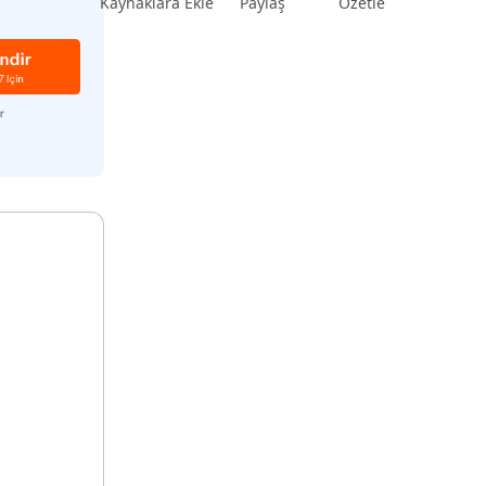
Kaynaklara Ekle
Paylaş
Özetle
Şimdi İzle
Başlayın
rün
Daha Fazla Faydalı İpuçları
Daha Fazla Faydalı İpuçları