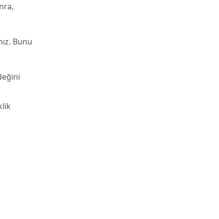
nra,
nız. Bunu
değini
lik