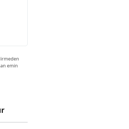
ndirmeden
zdan emin
ur