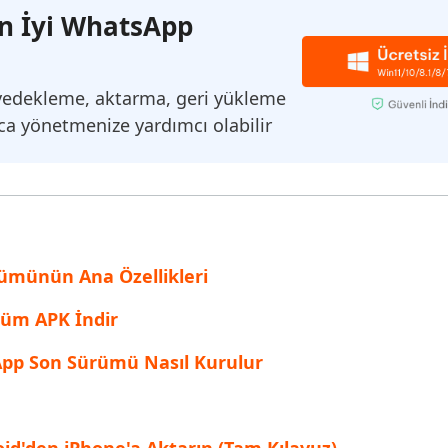
inen dosyaları kurtarın
En İyi WhatsApp
Popüler
are AI Writer
Tenorshare AI Bypass
 Pro Uygulaması
 akıllı, daha hızlı, daha iyi yazın
AI içeriğini insan benzeri hale dönüştü
I ile ücretsiz temizleyin
 yedekleme, aktarma, geri yükleme
yca yönetmenize yardımcı olabilir
münün Ana Özellikleri
üm APK İndir
pp Son Sürümü Nasıl Kurulur