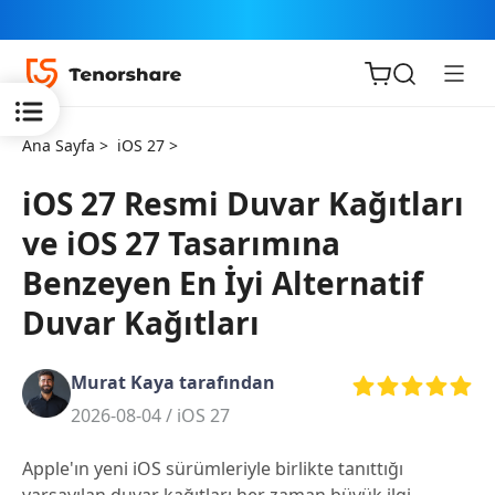
Ana Sayfa >
iOS 27 >
iOS 27 Resmi Duvar Kağıtları
ve iOS 27 Tasarımına
iOS için
Benzeyen En İyi Alternatif
ReiBoot
Duvar Kağıtları
Tenorshare
Yeni
PDNob
Murat Kaya tarafından
2026-08-04 /
iOS 27
iAnyGo
Apple'ın yeni iOS sürümleriyle birlikte tanıttığı