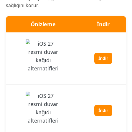
sağlığını korur.
Önizleme
İndir
İndir
İndir