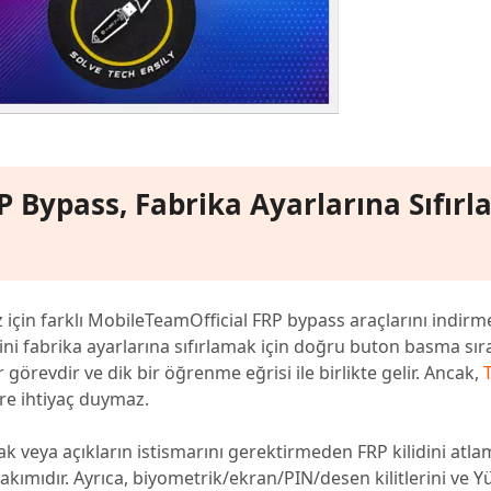
P Bypass, Fabrika Ayarlarına Sıfır
z için farklı MobileTeamOfficial FRP bypass araçlarını indirm
lini fabrika ayarlarına sıfırlamak için doğru buton basma sır
görevdir ve dik bir öğrenme eğrisi ile birlikte gelir. Ancak,
re ihtiyaç duymaz.
eak veya açıkların istismarını gerektirmeden FRP kilidini atl
ç takımıdır. Ayrıca, biyometrik/ekran/PIN/desen kilitlerini v