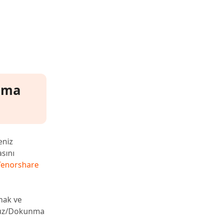
lama
eniz
asını
Tenorshare
amak ve
e Yüz/Dokunma