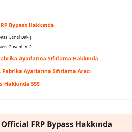
inen dosyaları kurtarın
Popüler
are AI Writer
Tenorshare AI Bypass
 Pro Uygulaması
 akıllı, daha hızlı, daha iyi yazın
AI içeriğini insan benzeri hale dönüştü
I ile ücretsiz temizleyin
 FRP Bypass Hakkında
pass Genel Bakış
pass Güvenli mi?
Fabrika Ayarlarına Sıfırlama Hakkında
 Fabrika Ayarlarına Sıfırlama Aracı
ss Hakkında SSS
Official FRP Bypass Hakkında