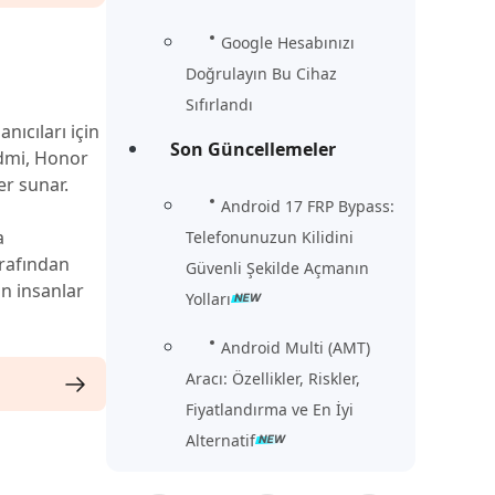
Google Hesabınızı
Doğrulayın Bu Cihaz
Sıfırlandı
ıcıları için
Son Güncellemeler
edmi, Honor
r sunar.
Android 17 FRP Bypass:
a
Telefonunuzun Kilidini
arafından
Güvenli Şekilde Açmanın
an insanlar
Yolları
Android Multi (AMT)
Aracı: Özellikler, Riskler,
Fiyatlandırma ve En İyi
Alternatif