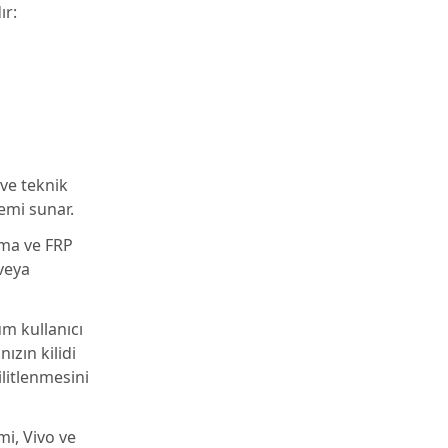
ır:
 ve teknik
emi sunar.
ama ve FRP
 veya
um kullanıcı
ızın kilidi
litlenmesini
i, Vivo ve