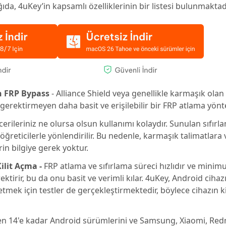
şağıda, 4uKey’in kapsamlı özelliklerinin bir listesi bulunmaktad
n FRP Bypass
- Alliance Shield veya genellikle karmaşık olan
 gerektirmeyen daha basit ve erişilebilir bir FRP atlama yönt
erileriniz ne olursa olsun kullanımı kolaydır. Sunulan sıfırl
öğreticilerle yönlendirilir. Bu nedenle, karmaşık talimatlara
rin bilgiye gerek yoktur.
ilit Açma -
FRP atlama ve sıfırlama süreci hızlıdır ve minim
ktirir, bu da onu basit ve verimli kılar. 4uKey, Android cihazın
tmek için testler de gerçekleştirmektedir, böylece cihazın ki
n 14'e kadar Android sürümlerini ve Samsung, Xiaomi, Redm