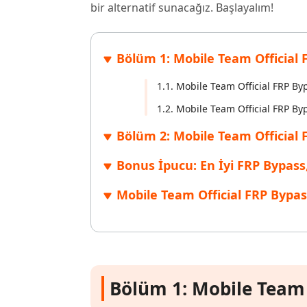
bir alternatif sunacağız. Başlayalım!
Windows'ta silinen dosyaları kurtarın
Mac'te sil
Ücretsiz
PixPretty AI Fotoğraf Düzenleyici
Tenorsh
Android için UltData Uygulaması
Cleanup
Ücretsiz Online AI Fotoğraf Düzenleme Aracı
AI ile daha
Tüm Ürünleri İncele
Android verilerini PC olmadan kurtarın
iPhone'u A
Bölüm 1: Mobile Team Official
1.1. Mobile Team Official FRP By
1.2. Mobile Team Official FRP By
Bölüm 2: Mobile Team Official 
Bonus İpucu: En İyi FRP Bypass,
Mobile Team Official FRP Bypa
Bölüm 1: Mobile Team 