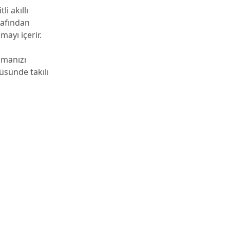
i akıllı
rafından
mayı içerir.
lmanızı
üsünde takılı