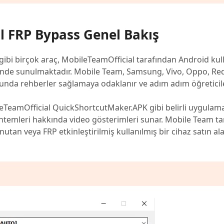
al FRP Bypass Genel Bakış
bi birçok araç, MobileTeamOfficial tarafından Android kullan
rinde sunulmaktadır. Mobile Team, Samsung, Vivo, Oppo, R
unda rehberler sağlamaya odaklanır ve adım adım öğreticile
leTeamOfficial QuickShortcutMaker.APK gibi belirli uygulam
öntemleri hakkında video gösterimleri sunar. Mobile Team t
nutan veya FRP etkinleştirilmiş kullanılmış bir cihaz satın al