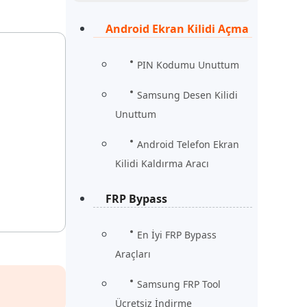
Şimdi İzle
Başlayın
Android Ekran Kilidi Açma
rün
Daha Fazla Faydalı İpuçları
Daha Fazla Faydalı İpuçları
PIN Kodumu Unuttum
Samsung Desen Kilidi
Unuttum
Android Telefon Ekran
Kilidi Kaldırma Aracı
FRP Bypass
En İyi FRP Bypass
Araçları
Samsung FRP Tool
Ücretsiz İndirme