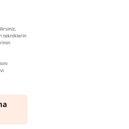
irsiniz,
n tekniklerin
erinin
sını
vı
ma